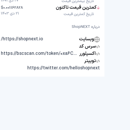
20 دی 1401
تاریخ بیشترین قیمت
کمترین قیمت تاکنون
$0.001162828
21 دی 1403
تاریخ کمترین قیمت
درباره ShopNEXT
وبسایت
https://shopnext.io/
سرس کد
اکسپلورر
https://bscscan.com/token/0xa6C59dE838F1eeb82d86F5AF0750f5F656439999
توییتر
https://twitter.com/helloshopnext