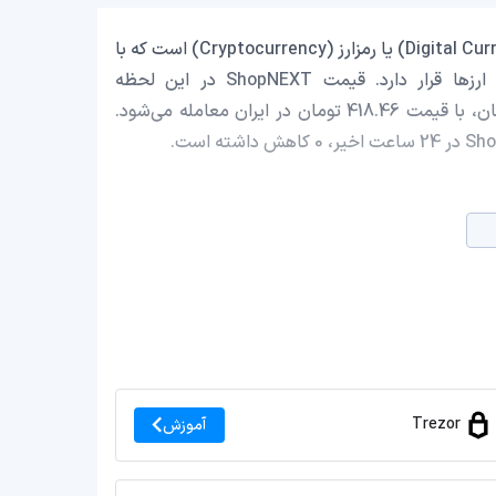
ShopNEXT با نماد اختصاری (NEXT) یک ارز دیجیتال (Digital Currency) یا رمزارز (Cryptocurrency) است که با
ارزش بازار حدود 30,616.57 دلار در رتبه 2855 بازار رمز ارزها قرار دارد. قیمت ShopNEXT در این لحظه
0.002199508 دلار است که با احتساب قیمت تتر 0.9991 تومان، با قیمت 418.46 تومان در ایران معامله می‌شود.
Trezor
آموزش