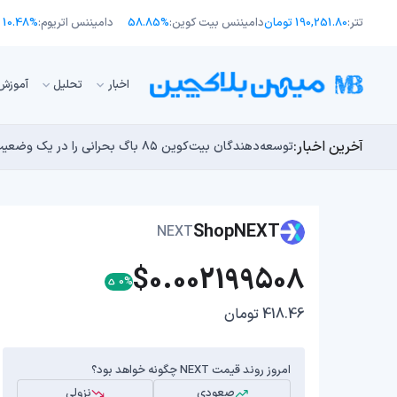
تتر:
190,251.80 تومان
دامیننس بیت کوین:
58.85%
دامیننس اتریوم:
10.48%
اﺧﺒﺎر
تحلیل
آموزش
آخرین اخبار:
انتقال ۶۶ میلیون دلاری بیت کوین توسط مایکرواستراتژی؛ آیا فشار فروش جدیدی در راه است؟
توسعه‌دهندگان بیت‌کوین ۸۵ باگ بحرانی را در یک وضعیت «فوق‌العاده بد» شناسایی کردند
اوج‌گیری طلا با تقاضای چین؛ چرا قیمت بیت کوین در ۶۴ هزار دلار درجا می‌زند؟
یک نقشه راه کوانتومی، بیت‌کوین را بسیار بالاتر خواهد برد
بدترین نمودار برای گاوهای بیت کوین؛ آیا دوران رالی‌های
ShopNEXT
NEXT
$0.002199508
0%
418.46 تومان
امروز روند قیمت NEXT چگونه خواهد بود؟
صعودی
نزولی