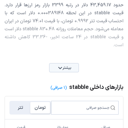
حدود 43,459.17 دلار در رتبه 3399 بازار رمز ارزها قرار دارد.
قیمت stabble در این لحظه 0.000389148 دلار است که با
احتساب قیمت تتر 0.9992 تومان، با قیمت 74.01 تومان در ایران
معامله می‌شود. حجم معاملات روزانه stabble 830.48 دلار است
و قیمت stabble در 24 ساعت اخیر، -33.36 کاهش داشته
است.
بیشتر
بازارهای داخلی stabble
(1 صرافی)
تومان
تتر
صرافی
عمق بازار
قیمت