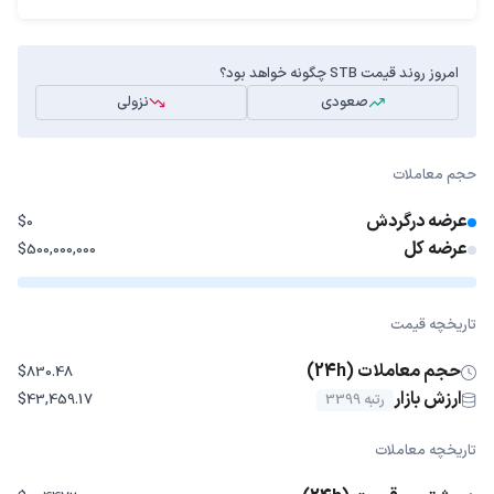
امروز روند قیمت STB چگونه خواهد بود؟
صعودی
نزولی
حجم معاملات
عرضه درگردش
$0
عرضه کل
$500,000,000
تاریخچه قیمت
حجم معاملات (24h)
$830.48
ارزش بازار
رتبه 3399
$43,459.17
تاریخچه معاملات