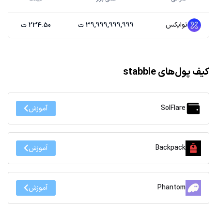
توایکس
39,999,999,999 ت
234.50 ت
کیف پول‌های stabble
SolFlare
آموزش
Backpack
آموزش
Phantom
آموزش