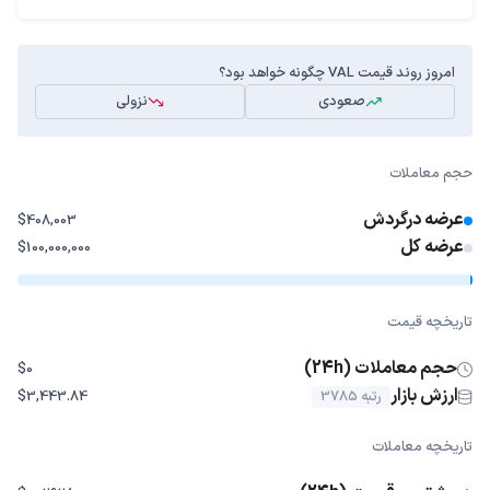
امروز روند قیمت VAL چگونه خواهد بود؟
صعودی
نزولی
حجم معاملات
عرضه درگردش
$408,003
عرضه کل
$100,000,000
تاریخچه قیمت
حجم معاملات (24h)
$0
ارزش بازار
رتبه 3785
$3,443.84
تاریخچه معاملات