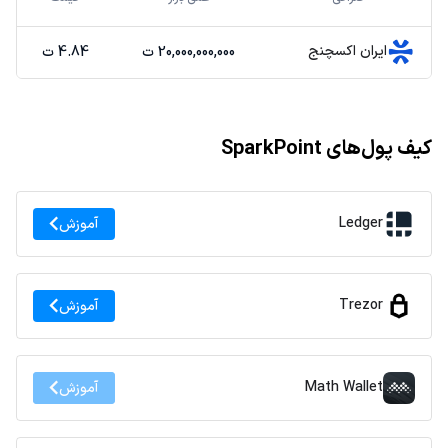
ایران اکسچنج
20,000,000,000 ت
4.84 ت
کیف پول‌های SparkPoint
Ledger
آموزش
Trezor
آموزش
Math Wallet
آموزش