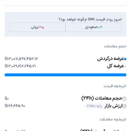
امروز روند قیمت SRK چگونه خواهد بود؟
صعودی
نزولی
حجم معاملات
عرضه درگردش
$13,007,597,452.16
عرضه کل
$13,019,612,245.21
تاریخچه قیمت
حجم معاملات (24h)
$0
ارزش بازار
رتبه 2850
$126,645.90
تاریخچه معاملات