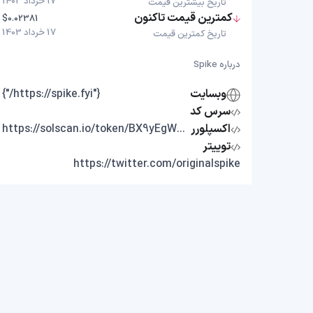
17 خرداد 1403
تاریخ بیشترین قیمت
کمترین قیمت تاکنون
$0.02381
17 خرداد 1403
تاریخ کمترین قیمت
درباره Spike
وبسایت
{"https://spike.fyi/"}
سرس کد
اکسپلورر
https://solscan.io/token/BX9yEgW8WkoWV8SvqTMMCynkQWreRTJ9ZS81dRXYnnR9
توییتر
https://twitter.com/originalspike