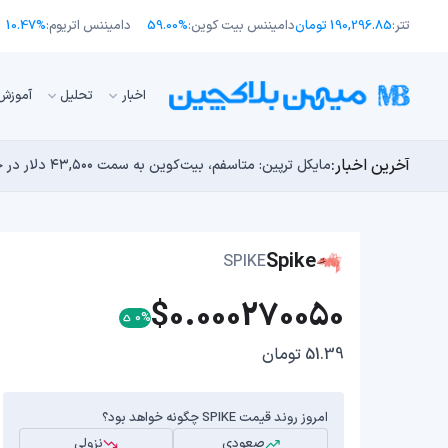
تتر:
190,296.85 تومان
دامیننس بیت کوین:
59.00%
دامیننس اتریوم:
10.47%
اﺧﺒﺎر
تحلیل
آموزش
آخرین اخبار:
انتقال ۶۶ میلیون دلاری بیت کوین توسط مایکرواستراتژی؛ آیا فشار فروش جدیدی در راه است؟
توسعه‌دهندگان بیت‌کوین ۸۵ باگ بحرانی را در یک وضعیت «فوق‌العاده بد» شناسایی کردند
مایکل ترپین: متاسفم، بیت‌کوین به سمت ۴۳,۵۰۰ دلار در حال سقوط است
اوج‌گیری طلا با تقاضای چین؛ چرا قیمت بیت کوین در ۶۴ هزار دلار درجا می‌زند؟
بدترین نمودار برای گاوهای بیت کوین؛ آیا دوران رالی‌های
Spike
SPIKE
$0.000270050
0%
51.39 تومان
امروز روند قیمت SPIKE چگونه خواهد بود؟
صعودی
نزولی