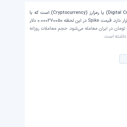
Spike با نماد اختصاری (SPIKE) یک ارز دیجیتال (Digital Currency) یا رمزارز (Cryptocurrency) است که با
ارزش بازار حدود 250,617.56 دلار در رتبه 2170 بازار رمز ارزها قرار دارد. قیمت Spike در این لحظه 0.000270050 دلار
است که با احتساب قیمت تتر 0.9994 تومان، با قیمت 51.39 تومان در ایران معامله می‌شود. حجم معاملات روزانه