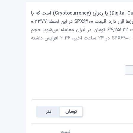
SPX6900 با نماد اختصاری (SPX) یک ارز دیجیتال (Digital Currency) یا رمزارز (Cryptocurrency) است که با
ارزش بازار حدود 309,753,402.38 دلار در رتبه 93 بازار رمز ارزها قرار دارد. قیمت SPX6900 در این لحظه 0.3377
دلار است که با احتساب قیمت تتر 0.9993 تومان، با قیمت 64,251.22 تومان در ایران معامله می‌شود. حجم
معاملات روزانه SPX6900 5,302,049.73 دلار است و قیمت SPX6900 در 24 ساعت اخیر، 3.46 افزایش داشته
تومان
تتر
قیمت