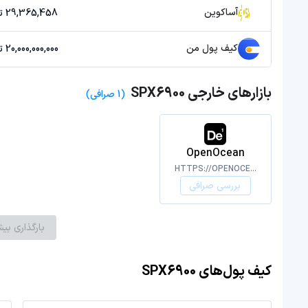
آساکوین
29,365,458 تومان
کیف پول من
20,000,000,000 تومان
بازارهای خارجی SPX6900
(1 صرافی)
OpenOcean
HTTPS://OPENOCEAN.FINANCE/
بررسی صرافی
بارگذاری بیش
کیف پول‌های SPX6900