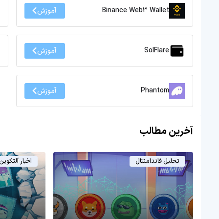
Binance Web3 Wallet
آموزش
SolFlare
آموزش
Phantom
آموزش
آخرین مطالب
تحلیل فاندامنتال
اخبار آلتکوین