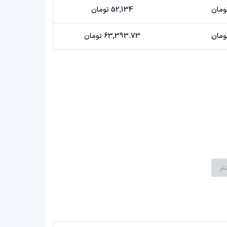
52,134 تومان
63,393.73 تومان
تر