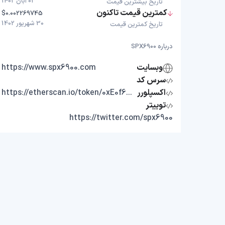
03 آبان 1402
تاریخ بیشترین قیمت
کمترین قیمت تاکنون
$0.002269745
30 شهریور 1402
تاریخ کمترین قیمت
درباره SPX6900
وبسایت
https://www.spx6900.com
سرس کد
اکسپلورر
https://etherscan.io/token/0xE0f63A424a4439cBE457D80E4f4b51aD25b2c56C
توییتر
https://twitter.com/spx6900