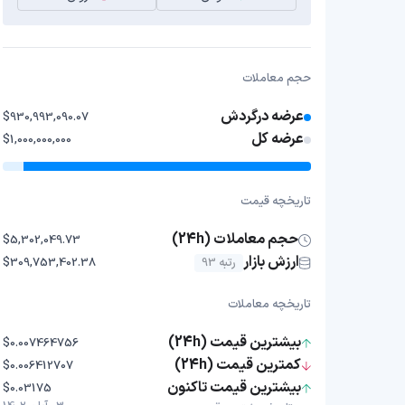
حجم معاملات
عرضه درگردش
$930,993,090.07
عرضه کل
$1,000,000,000
تاریخچه قیمت
حجم معاملات (24h)
$5,302,049.73
ارزش بازار
رتبه 93
$309,753,402.38
تاریخچه معاملات
بیشترین قیمت (24h)
$0.007464756
کمترین قیمت (24h)
$0.006412707
بیشترین قیمت تاکنون
$0.03175