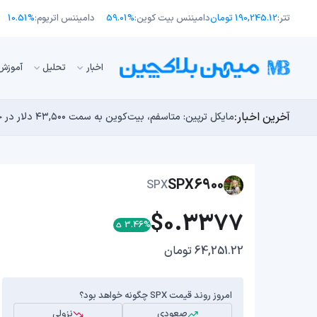
تتر:
190,245.12 تومان
دامیننس بیت کوین:
59.01%
دامیننس اتریوم:
10.51%
اﺧﺒﺎر
تحلیل
آموزش
آخرین اخبار:
انتقال ۶۶ میلیون دلاری بیت کوین توسط مایکرواستراتژی؛ آیا فشار فروش جدیدی در راه است؟
توسعه‌دهندگان بیت‌کوین ۸۵ باگ بحرانی را در یک وضعیت «فوق‌العاده بد» شناسایی کردند
مایکل ترپین: متاسفم، بیت‌کوین به سمت ۴۳,۵۰۰ دلار در حال سقوط است
اوج‌گیری طلا با تقاضای چین؛ چرا قیمت بیت کوین در ۶۴ هزار دلار درجا می‌زند؟
بدترین نمودار برای گاوهای بیت کوین؛ آیا دوران رالی‌های
SPX6900
SPX
$0.3377
3.46%
64,251.22 تومان
امروز روند قیمت SPX چگونه خواهد بود؟
صعودی
نزولی