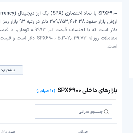
است.
بیشتر
بازارهای داخلی SPX6900
(10 صرافی)
صرافی
عمق بازار