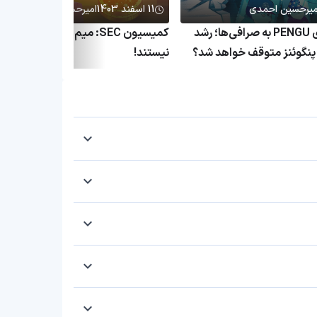
میرحسین احمدی
11 اسفند 1403
امیرحسین احمدی
انتقال میلیاردی PENGU به صرافی‌ها؛ رشد
کمیسیون SEC: میم کوین‌ها اوراق ب
نگوئنز متوقف خواهد شد؟
نیستند!