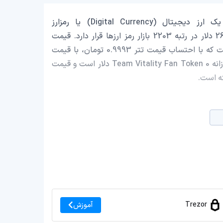
Team Vitality Fan Token با نماد اختصاری (VIT) یک ارز دیجیتال (Digital Currency) یا رمزارز
(Cryptocurrency) است که با ارزش بازار حدود 262,428.77 دلار در رتبه 2203 بازار رمز ارزها قرار دارد. قیمت
Team Vitality Fan Token در این لحظه 0.06863 دلار است که با احتساب قیمت تتر 0.9993 تومان، با قیمت
13,057.49 تومان در ایران معامله می‌شود. حجم معاملات روزانه Team Vitality Fan Token 0 دلار است و قیمت
Trezor
آموزش