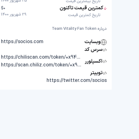
25 شهریور 1400
تاریخ بیشترین قیمت
کمترین قیمت تاکنون
$0
29 شهریور 1400
تاریخ کمترین قیمت
درباره Team Vitality Fan Token
وبسایت
https://socios.com
سرس کد
https://chiliscan.com/token/0x94A54b796744f07cfB499E2b6050F8b71A012c2c
اکسپلورر
https://scan.chiliz.com/token/0x94A54b796744f07cfB499E2b6050F8b71A012c2c
توییتر
https://twitter.com/socios