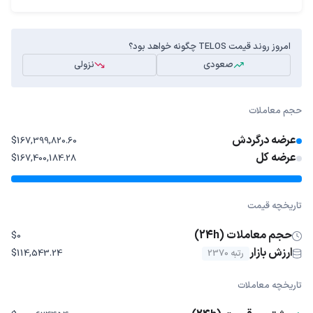
امروز روند قیمت TELOS چگونه خواهد بود؟
صعودی
نزولی
حجم معاملات
عرضه درگردش
$167,399,820.60
عرضه کل
$167,400,184.28
تاریخچه قیمت
حجم معاملات (24h)
$0
ارزش بازار
رتبه 2370
$114,543.24
تاریخچه معاملات