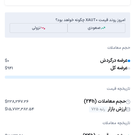
امروز روند قیمت XAUT0 چگونه خواهد بود؟
صعودی
نزولی
حجم معاملات
عرضه درگردش
$0
عرضه کل
$941
تاریخچه قیمت
حجم معاملات (24h)
$238,347.36
ارزش بازار
رتبه 725
$15,773,382.54
تاریخچه معاملات