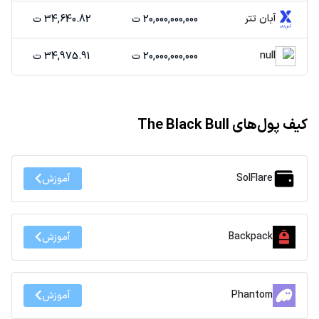
آبان تتر
20,000,000,000 ت
34,640.82 ت
null
20,000,000,000 ت
34,975.91 ت
کیف پول‌های The Black Bull
SolFlare
آموزش
Backpack
آموزش
Phantom
آموزش