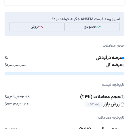
امروز روند قیمت ANSEM چگونه خواهد بود؟
صعودی
نزولی
حجم معاملات
عرضه درگردش
$0
عرضه کل
$1,000,000,000
تاریخچه قیمت
حجم معاملات (24h)
$8,390,933.98
ارزش بازار
رتبه 252
$73,128,493.41
تاریخچه معاملات