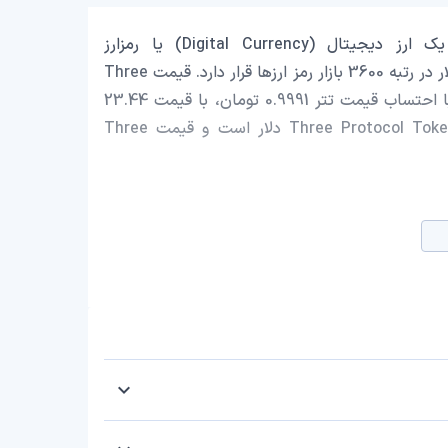
Three Protocol Token با نماد اختصاری (THREE) یک ارز دیجیتال (Digital Currency) یا رمزارز
(Cryptocurrency) است که با ارزش بازار حدود 10,471.31 دلار در رتبه 3600 بازار رمز ارزها قرار دارد. قیمت Three
Protocol Token در این لحظه 0.000123192 دلار است که با احتساب قیمت تتر 0.9991 تومان، با قیمت 23.44
تومان در ایران معامله می‌شود. حجم معاملات روزانه Three Protocol Token 0 دلار است و قیمت Three