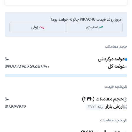
امروز روند قیمت PIKACHU چگونه خواهد بود؟
صعودی
نزولی
حجم معاملات
عرضه درگردش
$0
عرضه کل
$99,983,145,659,559,400
تاریخچه قیمت
حجم معاملات (24h)
$0
ارزش بازار
رتبه 2702
$184,474.26
تاریخچه معاملات