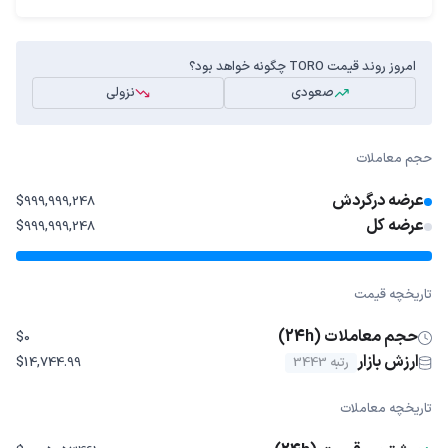
امروز روند قیمت TORO چگونه خواهد بود؟
صعودی
نزولی
حجم معاملات
عرضه درگردش
$999,999,248
عرضه کل
$999,999,248
تاریخچه قیمت
حجم معاملات (24h)
$0
ارزش بازار
رتبه 3443
$14,744.99
تاریخچه معاملات