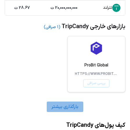
تترلند
20,000,000,000 ت
28.67 ت
بازارهای خارجی TripCandy
(1 صرافی)
ProBit Global
HTTPS://WWW.PROBIT.COM/EN-US/
بررسی صرافی
بارگذاری بیشتر
کیف پول‌های TripCandy