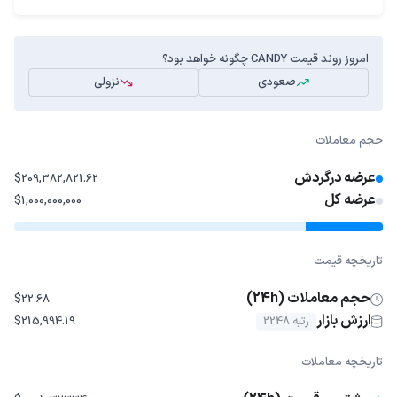
امروز روند قیمت CANDY چگونه خواهد بود؟
صعودی
نزولی
حجم معاملات
عرضه درگردش
$209,382,821.62
عرضه کل
$1,000,000,000
تاریخچه قیمت
حجم معاملات (24h)
$22.68
ارزش بازار
رتبه 2248
$215,994.19
تاریخچه معاملات