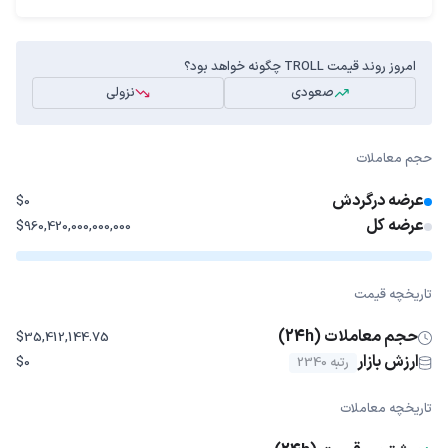
امروز روند قیمت TROLL چگونه خواهد بود؟
صعودی
نزولی
حجم معاملات
عرضه درگردش
$0
عرضه کل
$960,420,000,000,000
تاریخچه قیمت
حجم معاملات (24h)
$35,412,144.75
ارزش بازار
رتبه 2340
$0
تاریخچه معاملات