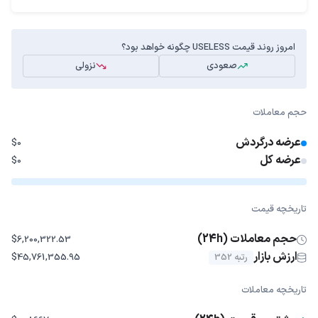
امروز روند قیمت USELESS چگونه خواهد بود؟
صعودی
نزولی
حجم معاملات
عرضه درگردش
$0
عرضه کل
$0
تاریخچه قیمت
حجم معاملات (24h)
$6,200,322.53
ارزش بازار
رتبه 352
$45,761,355.95
تاریخچه معاملات