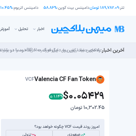
تتر:
189,782.09 تومان
دامیننس بیت کوین:
58.86%
دامیننس اتریوم:
10.45%
اﺧﺒﺎر
تحلیل
آموزش
آخرین اخبار:
طرح جدید EIP-8363: آیا کاهش پاداش استیکینگ به ضرر اتریوم تمام می‌شود؟
بلاکچین بیت کوین به دلیل فورک «BIP-110» رسما دو شاخه شد!
مایکل ترپین: متاسفم، بیت‌کوین به سمت ۴۳,۵۰۰ دلار در حال سقوط است
راه‌های حفظ ارزش پول؛ چگونه قدرت خرید خود را در برابر 
چرا هوش مصنوعی اکنون در کوتاه‌مدت تهدیدی فوری‌تر از 
Valencia CF Fan Token
VCF
$0.05429
1.14%
10,302.45 تومان
امروز روند قیمت VCF چگونه خواهد بود؟
صعودی
نزولی