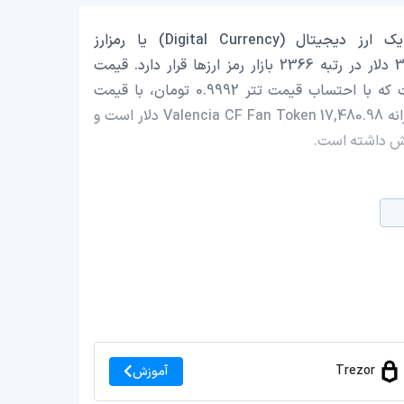
Valencia CF Fan Token با نماد اختصاری (VCF) یک ارز دیجیتال (Digital Currency) یا رمزارز
(Cryptocurrency) است که با ارزش بازار حدود 369,050.12 دلار در رتبه 2366 بازار رمز ارزها قرار دارد. قیمت
Valencia CF Fan Token در این لحظه 0.05429 دلار است که با احتساب قیمت تتر 0.9992 تومان، با قیمت
10,302.45 تومان در ایران معامله می‌شود. حجم معاملات روزانه Valencia CF Fan Token 17,480.98 دلار است و
Trezor
آموزش