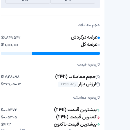
حجم معاملات
عرضه درگردش
$6,849,542
عرضه کل
$10,000,000
تاریخچه قیمت
حجم معاملات (24h)
$17,480.98
ارزش بازار
رتبه 2366
$369,050.12
تاریخچه معاملات
بیشترین قیمت (24h)
$0.05472
کمترین قیمت (24h)
$0.05305
بیشترین قیمت تاکنون
$4.93