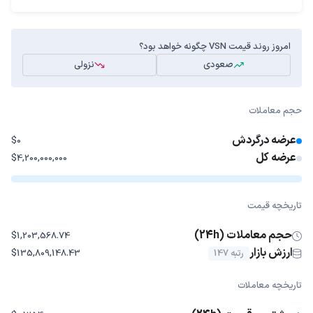
امروز روند قیمت VSN چگونه خواهد بود؟
صعودی
نزولی
حجم معاملات
عرضه درگردش
$0
عرضه کل
$4,200,000,000
تاریخچه قیمت
حجم معاملات (24h)
$1,203,568.74
ارزش بازار
رتبه 147
$135,809,148.43
تاریخچه معاملات