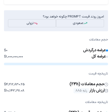
امروز روند قیمت PROMPT چگونه خواهد بود؟
صعودی
نزولی
حجم معاملات
عرضه درگردش
$0
عرضه کل
$1,000,000,000
تاریخچه قیمت
حجم معاملات (24h)
$4,212,830.25
ارزش بازار
رتبه 885
$10,143,191.08
تاریخچه معاملات