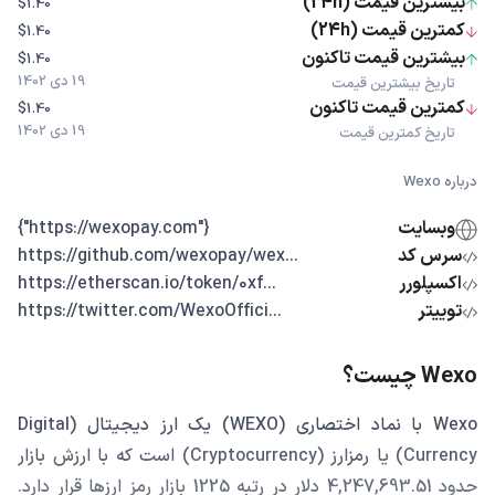
بیشترین قیمت (24h)
$1.40
کمترین قیمت (24h)
$1.40
بیشترین قیمت تاکنون
$1.40
19 دی 1402
تاریخ بیشترین قیمت
کمترین قیمت تاکنون
$1.40
19 دی 1402
تاریخ کمترین قیمت
درباره Wexo
وبسایت
{"https://wexopay.com"}
سرس کد
...https://github.com/wexopay/wex
اکسپلورر
...https://etherscan.io/token/0xf
توییتر
...https://twitter.com/WexoOffici
Wexo چیست؟
Wexo با نماد اختصاری (WEXO) یک ارز دیجیتال (Digital
Currency) یا رمزارز (Cryptocurrency) است که با ارزش بازار
حدود 4,247,693.51 دلار در رتبه 1225 بازار رمز ارزها قرار دارد.