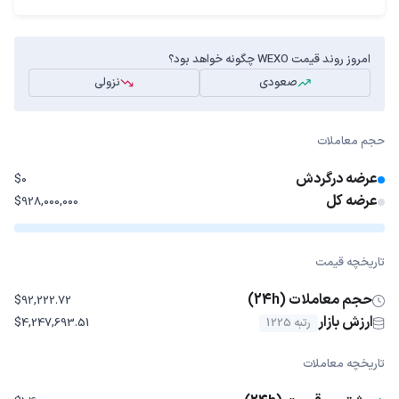
امروز روند قیمت WEXO چگونه خواهد بود؟
صعودی
نزولی
حجم معاملات
عرضه درگردش
$0
عرضه کل
$928,000,000
تاریخچه قیمت
حجم معاملات (24h)
$92,222.72
ارزش بازار
رتبه 1225
$4,247,693.51
تاریخچه معاملات