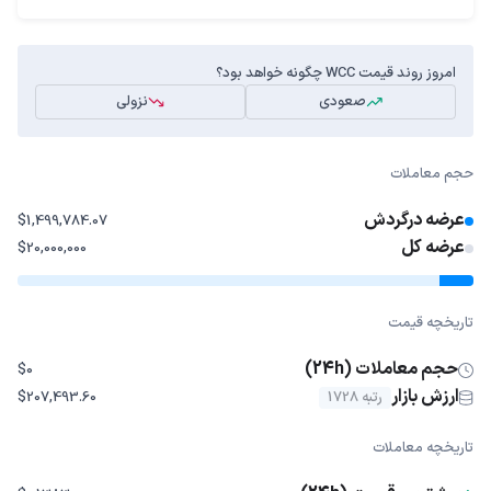
امروز روند قیمت WCC چگونه خواهد بود؟
صعودی
نزولی
حجم معاملات
عرضه درگردش
$1,499,784.07
عرضه کل
$20,000,000
تاریخچه قیمت
حجم معاملات (24h)
$0
ارزش بازار
رتبه 1728
$207,493.60
تاریخچه معاملات