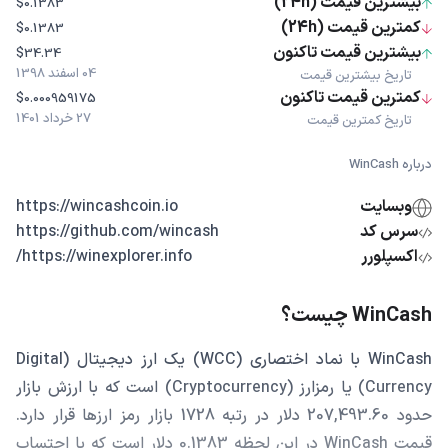
بیشترین قیمت (24h)
$0.1383
کمترین قیمت (24h)
$0.1383
بیشترین قیمت تاکنون
$34.34
04 اسفند 1398
تاریخ بیشترین قیمت
کمترین قیمت تاکنون
$0.000959175
27 خرداد 1401
تاریخ کمترین قیمت
درباره WinCash
وبسایت
https://wincashcoin.io
سرس کد
https://github.com/wincash
اکسپلورر
https://winexplorer.info/
WinCash چیست؟
WinCash با نماد اختصاری (WCC) یک ارز دیجیتال (Digital
Currency) یا رمزارز (Cryptocurrency) است که با ارزش بازار
حدود 207,493.60 دلار در رتبه 1728 بازار رمز ارزها قرار دارد.
قیمت WinCash در این لحظه 0.1383 دلار است که با احتساب