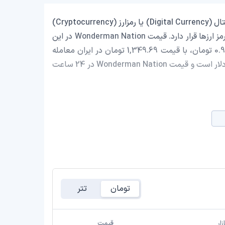
Wonderman Nation با نماد اختصاری (WNDR) یک ارز دیجیتال (Digital Currency) یا رمزارز (Cryptocurrency)
است که با ارزش بازار حدود 98,190.02 دلار در رتبه 2976 بازار رمز ارزها قرار دارد. قیمت Wonderman Nation در این
لحظه 0.007098482 دلار است که با احتساب قیمت تتر 0.9988 تومان، با قیمت 1,349.69 تومان در ایران معامله
می‌شود. حجم معاملات روزانه Wonderman Nation 0.9478 دلار است و قیمت Wonderman Nation در 24 ساعت
تومان
تتر
ار
قیمت