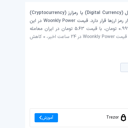
Woonkly Power با نماد اختصاری (WOOP) یک ارز دیجیتال (Digital Currency) یا رمزارز (Cryptocurrency)
است که با ارزش بازار حدود 6,767.09 دلار در رتبه 3527 بازار رمز ارزها قرار دارد. قیمت Woonkly Power در این
لحظه 0.000029604 دلار است که با احتساب قیمت تتر 0.9993 تومان، با قیمت 5.63 تومان در ایران معامله
می‌شود. حجم معاملات روزانه Woonkly Power 0 دلار است و قیمت Woonkly Power در 24 ساعت اخیر، 0 کاهش
Trezor
آموزش