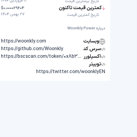
13 فروردین 1400
تاریخ بیشترین قیمت
کمترین قیمت تاکنون
$0.000029604
27 بهمن 1404
تاریخ کمترین قیمت
درباره Woonkly Power
وبسایت
https://woonkly.com
سرس کد
https://github.com/Woonkly
اکسپلورر
https://bscscan.com/token/0x8b303d5bbfbbf46f1a4d9741e491e06986894e18
توییتر
https://twitter.com/woonklyEN