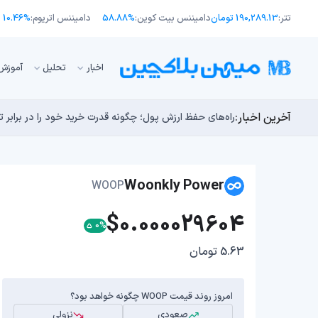
تتر:
190,289.13 تومان
دامیننس بیت کوین:
58.88%
دامیننس اتریوم:
10.46%
اﺧﺒﺎر
تحلیل
آموزش
آخرین اخبار:
طرح جدید EIP-8363: آیا کاهش پاداش استیکینگ به ضرر اتریوم تمام می‌شود؟
توسعه‌دهندگان بیت‌کوین ۸۵ باگ بحرانی را در یک وضعیت «فوق‌العاده بد» شناسایی کردند
مایکل ترپین: متاسفم، بیت‌کوین به سمت ۴۳,۵۰۰ دلار در حال سقوط است
راه‌های حفظ ارزش پول؛ چگونه قدرت خرید خود را در برابر 
چرا هوش مصنوعی اکنون در کوتاه‌مدت تهدیدی فوری‌تر از 
Woonkly Power
WOOP
$0.000029604
0%
5.63 تومان
امروز روند قیمت WOOP چگونه خواهد بود؟
صعودی
نزولی