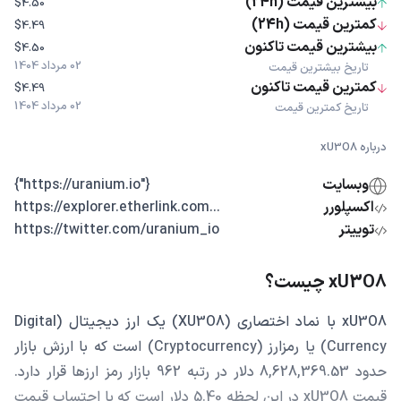
بیشترین قیمت (24h)
$4.50
کمترین قیمت (24h)
$4.49
بیشترین قیمت تاکنون
$4.50
02 مرداد 1404
تاریخ بیشترین قیمت
کمترین قیمت تاکنون
$4.49
02 مرداد 1404
تاریخ کمترین قیمت
درباره xU3O8
وبسایت
{"https://uranium.io"}
اکسپلورر
...https://explorer.etherlink.com
توییتر
https://twitter.com/uranium_io
xU3O8 چیست؟
xU3O8 با نماد اختصاری (XU3O8) یک ارز دیجیتال (Digital
Currency) یا رمزارز (Cryptocurrency) است که با ارزش بازار
حدود 8,628,369.53 دلار در رتبه 962 بازار رمز ارزها قرار دارد.
قیمت xU3O8 در این لحظه 5.40 دلار است که با احتساب قیمت