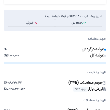
امروز روند قیمت XU3O8 چگونه خواهد بود؟
صعودی
نزولی
حجم معاملات
عرضه درگردش
$0
عرضه کل
$16,000,000
تاریخچه قیمت
حجم معاملات (24h)
$626,742.42
ارزش بازار
رتبه 962
$8,628,369.53
تاریخچه معاملات