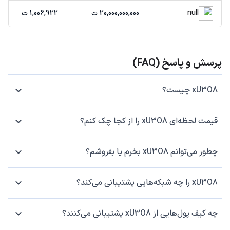
null
20,000,000,000 ت
1,006,922 ت
پرسش و پاسخ (FAQ)
xU3O8 چیست؟
قیمت لحظه‌ای xU3O8 را از کجا چک کنم؟
چطور می‌توانم xU3O8 بخرم یا بفروشم؟
xU3O8 را چه شبکه‌هایی پشتیبانی می‌کند؟
چه کیف پول‌هایی از xU3O8 پشتیبانی می‌کنند؟