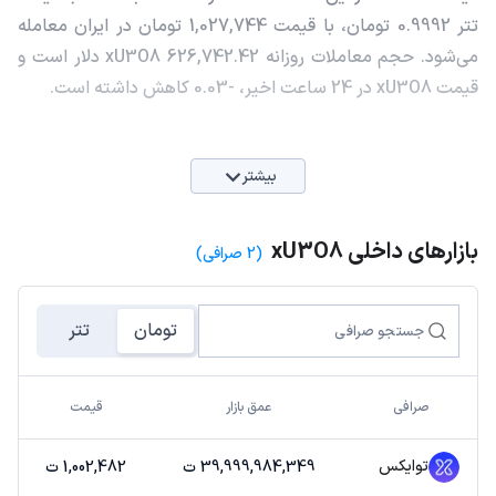
تتر 0.9992 تومان، با قیمت 1,027,744 تومان در ایران معامله
می‌شود. حجم معاملات روزانه xU3O8 626,742.42 دلار است و
قیمت xU3O8 در 24 ساعت اخیر، -0.03 کاهش داشته است.
بیشتر
بازارهای داخلی xU3O8
(2 صرافی)
تومان
تتر
صرافی
عمق بازار
قیمت
توایکس
39,999,984,349 ت
1,002,482 ت