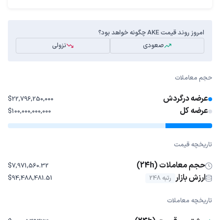
امروز روند قیمت AKE چگونه خواهد بود؟
صعودی
نزولی
حجم معاملات
عرضه درگردش
$22,796,250,000
عرضه کل
$100,000,000,000
تاریخچه قیمت
حجم معاملات (24h)
$7,971,560.32
ارزش بازار
رتبه 248
$94,488,481.51
تاریخچه معاملات