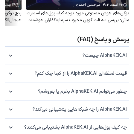
23 اسفند 1403
امیرحسین احمدی
14 بهمن 1403
توکن‌های هوش مصنوعی مورد توجه کیف پول‌های اسمارت
پنج توکن هو
مانی؛ بررسی سه آلت کوین محبوب سرمایه‌گذاران هوشمند
هیجان‌انگیز 
پرسش و پاسخ (FAQ)
AlphaKEK.AI چیست؟
قیمت لحظه‌ای AlphaKEK.AI را از کجا چک کنم؟
چطور می‌توانم AlphaKEK.AI بخرم یا بفروشم؟
AlphaKEK.AI را چه شبکه‌هایی پشتیبانی می‌کند؟
چه کیف پول‌هایی از AlphaKEK.AI پشتیبانی می‌کنند؟