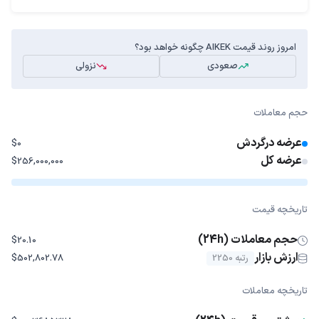
امروز روند قیمت AIKEK چگونه خواهد بود؟
صعودی
نزولی
حجم معاملات
عرضه درگردش
$0
عرضه کل
$256,000,000
تاریخچه قیمت
حجم معاملات (24h)
$20.10
ارزش بازار
رتبه 2250
$502,802.78
تاریخچه معاملات