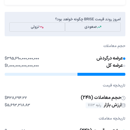
امروز روند قیمت BRISE چگونه خواهد بود؟
صعودی
نزولی
حجم معاملات
عرضه درگردش
$395,690,000,000,000
عرضه کل
$1,000,000,000,000,000
تاریخچه قیمت
حجم معاملات (24h)
$438,294.32
ارزش بازار
رتبه 1113
$5,693,318.83
تاریخچه معاملات