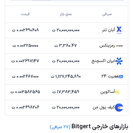
صرافی
عمق بازار
قیمت
آبان تتر
20,000,000,000 ت
0.002690608 ت
رمزینکس
3,380.47 ت
0.002250000 ت
ایران اکسچنج
20,000,000,000 ت
0.002697147 ت
بیت 24
1,127,245,890 ت
0.002687000 ت
آساکوین
17,383,459 ت
0.003582565 ت
کیف پول من
20,000,000,000 ت
0.002698206 ت
بازارهای خارجی Bitgert
(27 صرافی)