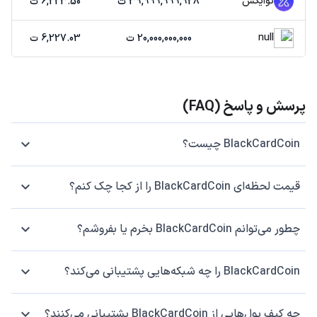
توایکس
39,999,999,928 ت
6,223.50 ت
null
20,000,000,000 ت
6,227.03 ت
پرسش و پاسخ (FAQ)
BlackCardCoin چیست؟
قیمت لحظه‌ای BlackCardCoin را از کجا چک کنم؟
چطور می‌توانم BlackCardCoin بخرم یا بفروشم؟
BlackCardCoin را چه شبکه‌هایی پشتیبانی می‌کند؟
چه کیف پول‌هایی از BlackCardCoin پشتیبانی می‌کنند؟