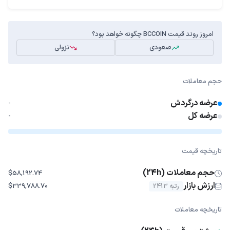
امروز روند قیمت BCCOIN چگونه خواهد بود؟
صعودی
نزولی
حجم معاملات
عرضه درگردش
-
عرضه کل
-
تاریخچه قیمت
حجم معاملات (24h)
$58,192.74
ارزش بازار
رتبه 2413
$339,788.70
تاریخچه معاملات