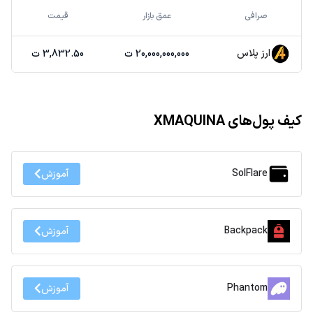
صرافی
عمق بازار
قیمت
ارز پلاس
20,000,000,000 ت
3,832.50 ت
کیف پول‌های XMAQUINA
SolFlare
آموزش
Backpack
آموزش
Phantom
آموزش