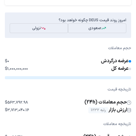
امروز روند قیمت DEUS چگونه خواهد بود؟
صعودی
نزولی
حجم معاملات
عرضه درگردش
$0
عرضه کل
$1,000,000,000
تاریخچه قیمت
حجم معاملات (24h)
$563,792.98
ارزش بازار
رتبه 1232
$3,713,040.16
تاریخچه معاملات