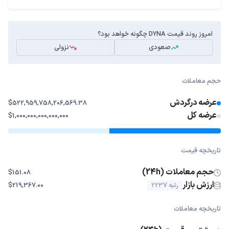
امروز روند قیمت DYNA چگونه خواهد بود؟
صعودی
نزولی
حجم معاملات
عرضه درگردش
$522,959,758,206,569.38
عرضه کل
$1,000,000,000,000,000
تاریخچه قیمت
حجم معاملات (24h)
$151.08
ارزش بازار
رتبه 2237
$219,367.00
تاریخچه معاملات