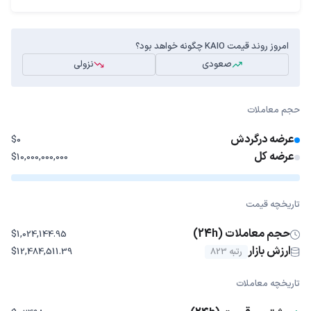
امروز روند قیمت KAIO چگونه خواهد بود؟
صعودی
نزولی
حجم معاملات
عرضه درگردش
$0
عرضه کل
$10,000,000,000
تاریخچه قیمت
حجم معاملات (24h)
$1,024,144.95
ارزش بازار
رتبه 823
$12,484,511.39
تاریخچه معاملات