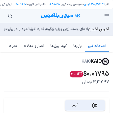
تتر:
190,197.31 تومان
دامیننس بیت کوین:
58.86%
دامیننس اتریوم:
10.45%
ارزش کل باز
آخرین اخبار:
طرح جدید EIP-8363: آیا کاهش پاداش استیکینگ به ضرر اتریوم تمام می‌شود؟
بلاکچین بیت کوین به دلیل فورک «BIP-110» رسما دو شاخه شد!
مایکل ترپین: متاسفم، بیت‌کوین به سمت ۴۳,۵۰۰ دلار در حال سقوط است
راه‌های حفظ ارزش پول؛ چگونه قدرت خرید خود را در برابر تورم
چرا هوش مصنوعی اکنون در کوتاه‌مدت تهدیدی فوری‌تر از کامپ
اطلاعات کلی
بازارها
کیف پول‌ها
اخبار و مقالات
نظرات
KAIO
KAIO
$0.01795
0.12%
3,414.97 تومان