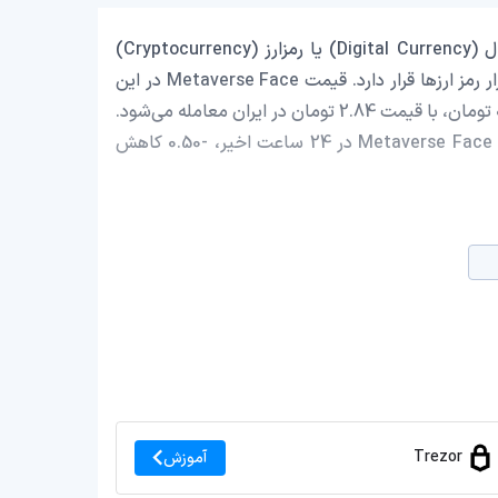
Metaverse Face با نماد اختصاری (MEFA) یک ارز دیجیتال (Digital Currency) یا رمزارز (Cryptocurrency)
است که با ارزش بازار حدود 142,518.73 دلار در رتبه 2826 بازار رمز ارزها قرار دارد. قیمت Metaverse Face در این
لحظه 0.000014902 دلار است که با احتساب قیمت تتر 0.9995 تومان، با قیمت 2.84 تومان در ایران معامله می‌شود.
حجم معاملات روزانه Metaverse Face 0 دلار است و قیمت Metaverse Face در 24 ساعت اخیر، -0.50 کاهش
Trezor
آموزش