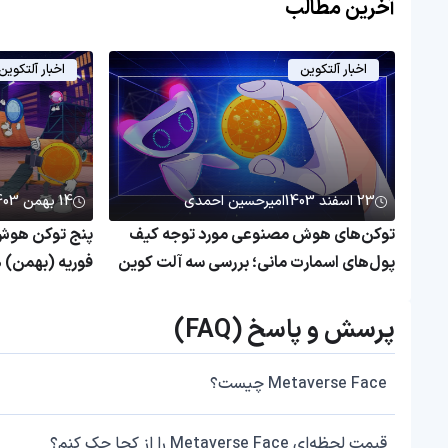
آخرین مطالب
اخبار آلتکوین
اخبار آلتکوین
23 اسفند 1403
امیرحسین احمدی
14 بهمن 1403
توکن‌های هوش مصنوعی مورد توجه کیف
پنج توکن هوش 
پول‌های اسمارت مانی؛ بررسی سه آلت کوین
فوریه (بهمن) ه
محبوب سرمایه‌گذاران هوشمند
پرسش و پاسخ (FAQ)
Metaverse Face چیست؟
قیمت لحظه‌ای Metaverse Face را از کجا چک کنم؟