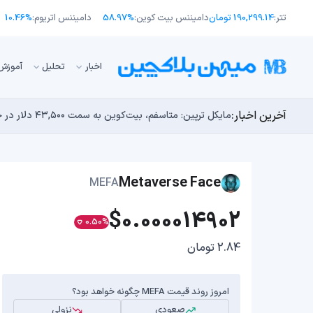
تتر:
190,299.14 تومان
دامیننس بیت کوین:
58.97%
دامیننس اتریوم:
10.46%
اﺧﺒﺎر
تحلیل
آموزش
آخرین اخبار:
انتقال ۶۶ میلیون دلاری بیت کوین توسط مایکرواستراتژی؛ آیا فشار فروش جدیدی در راه است؟
توسعه‌دهندگان بیت‌کوین ۸۵ باگ بحرانی را در یک وضعیت «فوق‌العاده بد» شناسایی کردند
مایکل ترپین: متاسفم، بیت‌کوین به سمت ۴۳,۵۰۰ دلار در حال سقوط است
اوج‌گیری طلا با تقاضای چین؛ چرا قیمت بیت کوین در ۶۴ هزار دلار درجا می‌زند؟
بدترین نمودار برای گاوهای بیت کوین؛ آیا دوران رالی‌های
Metaverse Face
MEFA
$0.000014902
0.50%
2.84 تومان
امروز روند قیمت MEFA چگونه خواهد بود؟
صعودی
نزولی