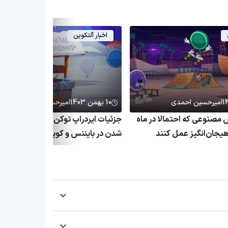
اخبار آلتکوین
امیرحسین احمدی
10 بهمن 1403
امیرحسین احمدی
مصنوعی که احتمالا در ماه
جزئیات ایردراپ توکن ونی
یجان‌انگیز عمل کنند
شدن در بایننس و کوین بیس و چالش‌
موجود