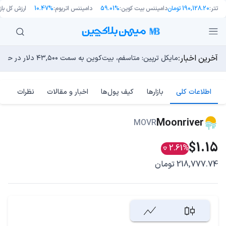
تتر:
190,128.20 تومان
دامیننس بیت کوین:
59.01%
دامیننس اتریوم:
10.47%
ارزش کل بازا
آخرین اخبار:
انتقال ۶۶ میلیون دلاری بیت کوین توسط مایکرواستراتژی؛ آیا فشار فروش جدیدی در راه است؟
توسعه‌دهندگان بیت‌کوین ۸۵ باگ بحرانی را در یک وضعیت «فوق‌العاده بد» شناسایی کردند
مایکل ترپین: متاسفم، بیت‌کوین به سمت ۴۳,۵۰۰ دلار در حال سقوط است
اوج‌گیری طلا با تقاضای چین؛ چرا قیمت بیت کوین در ۶۴ هزار دلار درجا می‌زند؟
بدترین نمودار برای گاوهای بیت کوین؛ آیا دوران رالی‌های نجو
اطلاعات کلی
بازارها
کیف پول‌ها
اخبار و مقالات
نظرات
Moonriver
MOVR
$1.15
2.61%
218,777.74 تومان