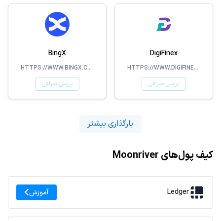
BingX
DigiFinex
HTTPS://WWW.BINGX.COM/EN-US/
HTTPS://WWW.DIGIFINEX.COM/
بررسی صرافی
بررسی صرافی
بارگذاری بیشتر
کیف پول‌های Moonriver
Ledger
آموزش