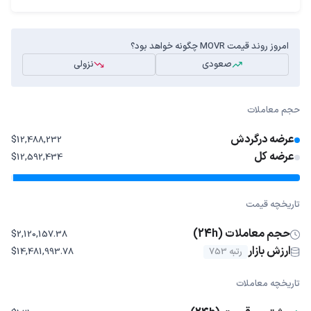
امروز روند قیمت MOVR چگونه خواهد بود؟
صعودی
نزولی
حجم معاملات
عرضه درگردش
$12,488,232
عرضه کل
$12,592,434
تاریخچه قیمت
حجم معاملات (24h)
$2,120,157.38
ارزش بازار
رتبه 753
$14,481,993.78
تاریخچه معاملات