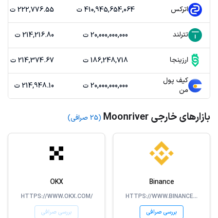
اترکس
410,945,654,064 ت
222,776.55 ت
تترلند
20,000,000,000 ت
214,216.80 ت
ارزینجا
186,248,718 ت
214,374.67 ت
کیف پول
20,000,000,000 ت
214,948.10 ت
من
بازارهای خارجی Moonriver
(25 صرافی)
OKX
Binance
HTTPS://WWW.OKX.COM/
HTTPS://WWW.BINANCE.COM/
بررسی صرافی
بررسی صرافی