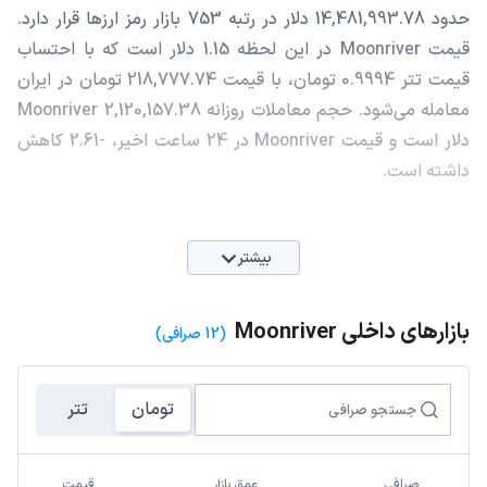
حدود 14,481,993.78 دلار در رتبه 753 بازار رمز ارزها قرار دارد.
قیمت Moonriver در این لحظه 1.15 دلار است که با احتساب
قیمت تتر 0.9994 تومان، با قیمت 218,777.74 تومان در ایران
معامله می‌شود. حجم معاملات روزانه Moonriver 2,120,157.38
دلار است و قیمت Moonriver در 24 ساعت اخیر، -2.61 کاهش
داشته است.
بیشتر
بازارهای داخلی Moonriver
(12 صرافی)
تومان
تتر
صرافی
عمق بازار
قیمت