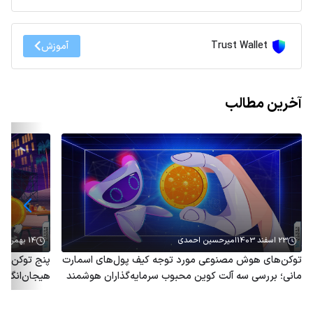
Trust Wallet
آموزش
آخرین مطالب
23 اسفند 1403
امیرحسین احمدی
14 بهمن 1403
توکن‌های هوش مصنوعی مورد توجه کیف پول‌های اسمارت
پنج توکن هو
مانی؛ بررسی سه آلت کوین محبوب سرمایه‌گذاران هوشمند
هیجان‌انگیز 