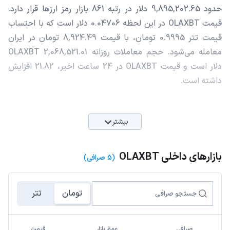
حدود 9,895,202.65 دلار در رتبه 861 بازار رمز ارزها قرار دارد.
قیمت OLAXBT در این لحظه 0.04706 دلار است که با احتساب
قیمت تتر 0.9995 تومان، با قیمت 8,924.49 تومان در ایران
معامله می‌شود. حجم معاملات روزانه OLAXBT 2,068,521.01
دلار است و قیمت OLAXBT در 24 ساعت اخیر، 21.82 افزایش
داشته است.
بیشتر
بازارهای داخلی OLAXBT
(5 صرافی)
تومان
تتر
صرافی
عمق بازار
قیمت