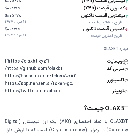
بیشترین قیمت (24h)
$0.05278
کمترین قیمت (24h)
$0.04215
بیشترین قیمت تاکنون
$0.05278
11 مرداد 1404
تاریخ بیشترین قیمت
کمترین قیمت تاکنون
$0.04215
11 مرداد 1404
تاریخ کمترین قیمت
درباره OLAXBT
وبسایت
{"https://olaxbt.xyz"}
سرس کد
https://github.com/olaxbt/
...https://bscscan.com/token/0xA2
اکسپلورر
...https://app.nansen.ai/token-go
توییتر
https://twitter.com/olaxbt
OLAXBT چیست؟
OLAXBT با نماد اختصاری (AIO) یک ارز دیجیتال (Digital
Currency) یا رمزارز (Cryptocurrency) است که با ارزش بازار