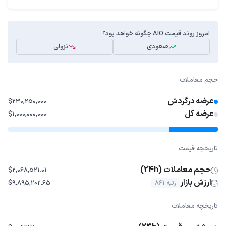
امروز روند قیمت AIO چگونه خواهد بود؟
صعودی
نزولی
حجم معاملات
عرضه درگردش
$230,250,000
عرضه کل
$1,000,000,000
تاریخچه قیمت
حجم معاملات (24h)
$2,068,521.01
ارزش بازار
رتبه 861
$9,895,202.65
تاریخچه معاملات