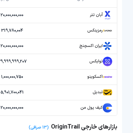
آبان تتر
20,000,000,000 تومان
رمزینکس
319,780,004 تومان
ایران اکسچنج
20,000,000,000 تومان
توایکس
39,999,999,207 توما
اکسکوینو
1,000,000,750 تومان
تبدیل
5,901,700,041 تومان
کیف پول من
20,000,000,000 تومان
بازارهای خارجی OriginTrail
(13 صرافی)