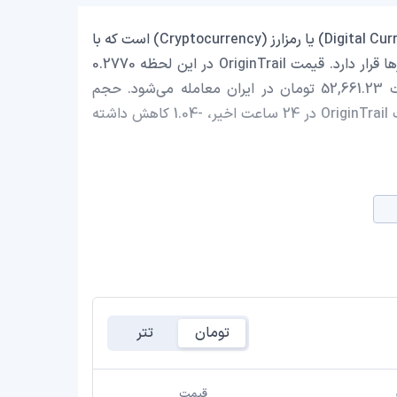
OriginTrail با نماد اختصاری (TRAC) یک ارز دیجیتال (Digital Currency) یا رمزارز (Cryptocurrency) است که با
ارزش بازار حدود 137,121,154.92 دلار در رتبه 146 بازار رمز ارزها قرار دارد. قیمت OriginTrail در این لحظه 0.2770
دلار است که با احتساب قیمت تتر 0.9990 تومان، با قیمت 52,661.23 تومان در ایران معامله می‌شود. حجم
معاملات روزانه OriginTrail 3,860,289.85 دلار است و قیمت OriginTrail در 24 ساعت اخیر، -1.04 کاهش داشته
تومان
تتر
قیمت