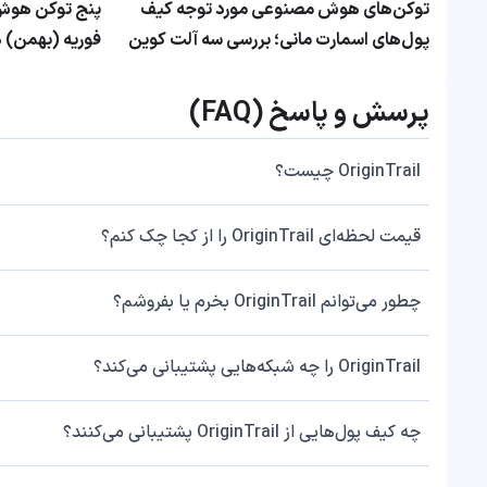
توکن‌های هوش مصنوعی مورد توجه کیف
پنج توکن هوش 
پول‌های اسمارت مانی؛ بررسی سه آلت کوین
فوریه (بهمن) ه
محبوب سرمایه‌گذاران هوشمند
پرسش و پاسخ (FAQ)
OriginTrail چیست؟
قیمت لحظه‌ای OriginTrail را از کجا چک کنم؟
چطور می‌توانم OriginTrail بخرم یا بفروشم؟
OriginTrail را چه شبکه‌هایی پشتیبانی می‌کند؟
چه کیف پول‌هایی از OriginTrail پشتیبانی می‌کنند؟