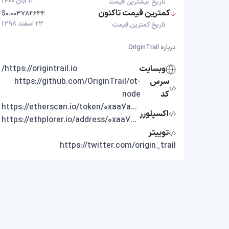
11 آبان 1400
تاریخ بیشترین قیمت
کمترین قیمت تاکنون
$0.003784644
23 اسفند 1398
تاریخ کمترین قیمت
درباره OriginTrail
وبسایت
https://origintrail.io/
سرس
https://github.com/OriginTrail/ot-
کد
node
https://etherscan.io/token/0xaa7a9ca87d3694b5755f213b5d04094b8d0f0a6f
اکسپلورر
https://ethplorer.io/address/0xaa7a9ca87d3694b5755f213b5d04094b8d0f0a6f
توییتر
https://twitter.com/origin_trail