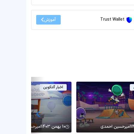
Trust Wallet
آموزش
اخبار آلتکوین
امیرحسین احمدی
10 بهمن 1403
امیرحسین احمدی