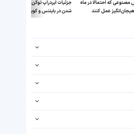
مصنوعی که احتمالا در ماه
جزئیات ایردراپ توکن ونی
یجان‌انگیز عمل کنند
شدن در بایننس و کوین بیس و چالش‌
موجود