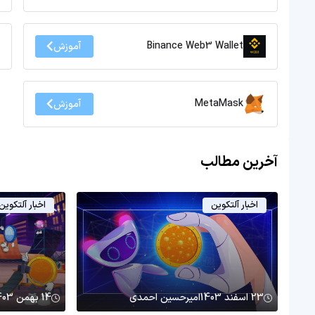
Binance Web3 Wallet
آموزش
MetaMask
آموزش
آخرین مطالب
اخبار آلتکوین
اخبار آلتکوین
23 اسفند 1403
امیرحسین احمدی
14 بهمن 1403