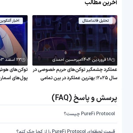
آخرین مطالب
تحلیل فاندامنتال
اخبار آلتکوین
18 فروردین 1404
امیرحسین احمدی
23 اسفند 1403
عملکرد چشمگیر توکن‌های حریم خصوصی در
توکن‌های هوش
سال ۲۰۲۵؛ بهترین عملکرد در بین تمامی
پول‌های اسمار
بخش‌های بازار کریپتو
محبوب سرمایه‌
پرسش و پاسخ (FAQ)
PureFi Protocol چیست؟
قیمت لحظه‌ای PureFi Protocol را از کجا چک کنم؟