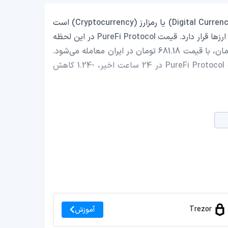
PureFi Protocol با نماد اختصاری (UFI) یک ارز دیجیتال (Digital Currency) یا رمزارز (Cryptocurrency) است
که با ارزش بازار حدود 209,212.04 دلار در رتبه 2638 بازار رمز ارزها قرار دارد. قیمت PureFi Protocol در این لحظه
0.003580998 دلار است که با احتساب قیمت تتر 0.9992 تومان، با قیمت 681.18 تومان در ایران معامله می‌شود.
حجم معاملات روزانه PureFi Protocol 0 دلار است و قیمت PureFi Protocol در 24 ساعت اخیر، -1.24 کاهش
Trezor
آموزش