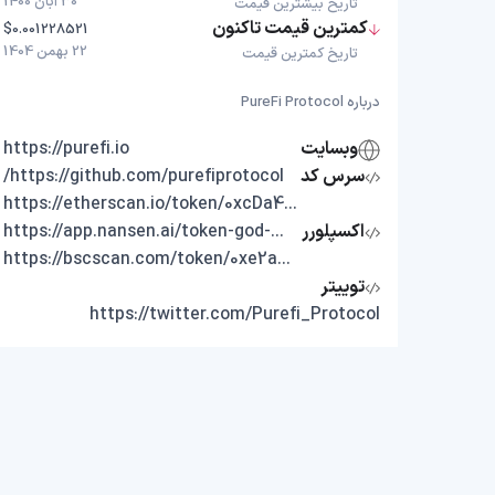
30 آبان 1400
تاریخ بیشترین قیمت
کمترین قیمت تاکنون
$0.001228521
22 بهمن 1404
تاریخ کمترین قیمت
درباره PureFi Protocol
وبسایت
https://purefi.io
سرس کد
https://github.com/purefiprotocol/
https://etherscan.io/token/0xcDa4e840411C00a614aD9205CAEC807c7458a0E3
اکسپلورر
https://app.nansen.ai/token-god-mode?chain=ethereum&tab=transactions&tokenAddress=0xcDa4e840411C00a614aD9205CAEC807c7458a0E3
https://bscscan.com/token/0xe2a59D5E33c6540E18aAA46BF98917aC3158Db0D
توییتر
https://twitter.com/Purefi_Protocol