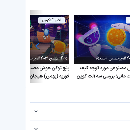
اخبار آلتکوین
امیرحسین احمدی
14 بهمن 1403
امیرحسین احمدی
 مصنوعی مورد توجه کیف
پنج توکن هوش مصنوعی که احتمالا در
ت مانی؛ بررسی سه آلت کوین
فوریه (بهمن) هیجان‌انگیز عمل کنند
گذاران هوشمند