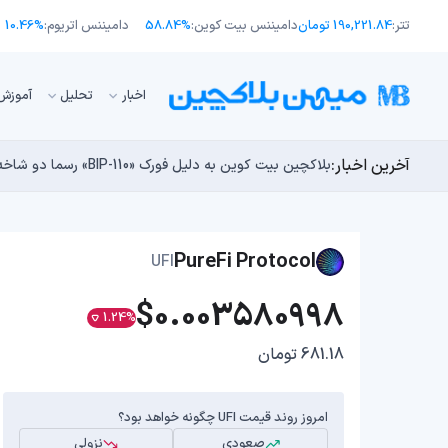
تتر:
190,221.84 تومان
دامیننس بیت کوین:
58.84%
دامیننس اتریوم:
10.46%
اﺧﺒﺎر
تحلیل
آموزش
آخرین اخبار:
طرح جدید EIP-8363: آیا کاهش پاداش استیکینگ به ضرر اتریوم تمام می‌شود؟
بلاکچین بیت کوین به دلیل فورک «BIP-110» رسما دو شاخه شد!
مایکل ترپین: متاسفم، بیت‌کوین به سمت ۴۳,۵۰۰ دلار در حال سقوط است
راه‌های حفظ ارزش پول؛ چگونه قدرت خرید خود را در برابر 
چرا هوش مصنوعی اکنون در کوتاه‌مدت تهدیدی فوری‌تر از 
PureFi Protocol
UFI
$0.003580998
1.24%
681.18 تومان
امروز روند قیمت UFI چگونه خواهد بود؟
صعودی
نزولی