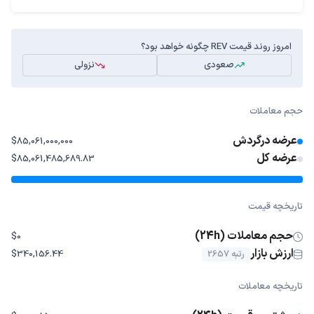
امروز روند قیمت REV چگونه خواهد بود؟
صعودی
نزولی
حجم معاملات
عرضه درگردش
$85,061,000,000
عرضه کل
$85,061,485,689.83
تاریخچه قیمت
حجم معاملات (24h)
$0
ارزش بازار
رتبه 2657
$340,156.44
تاریخچه معاملات