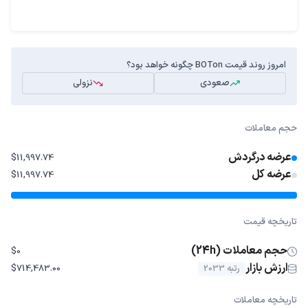
امروز روند قیمت BOTon چگونه خواهد بود؟
صعودی
نزولی
حجم معاملات
عرضه درگردش
$11,997.74
عرضه کل
$11,997.74
تاریخچه قیمت
حجم معاملات (24h)
$0
ارزش بازار
رتبه 2033
$714,483.00
تاریخچه معاملات