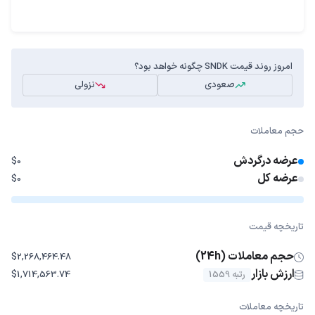
امروز روند قیمت SNDK چگونه خواهد بود؟
صعودی
نزولی
حجم معاملات
عرضه درگردش
$0
عرضه کل
$0
تاریخچه قیمت
حجم معاملات (24h)
$2,268,464.48
ارزش بازار
رتبه 1559
$1,714,563.74
تاریخچه معاملات