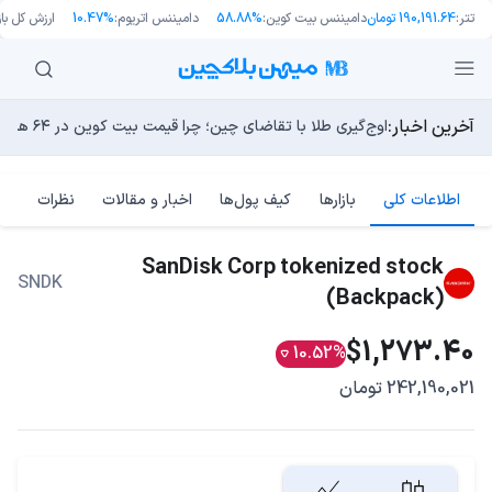
تتر:
190,191.64 تومان
دامیننس بیت کوین:
58.88%
دامیننس اتریوم:
10.47%
ارزش کل بازا
آخرین اخبار:
انتقال ۶۶ میلیون دلاری بیت کوین توسط مایکرواستراتژی؛ آیا فشار فروش جدیدی در راه است؟
اوج‌گیری طلا با تقاضای چین؛ چرا قیمت بیت کوین در ۶۴ هزار دلار درجا می‌زند؟
یک نقشه راه کوانتومی، بیت‌کوین را بسیار بالاتر خواهد برد
13 مرداد 1405
بدترین نمودار برای گاوهای بیت کوین؛ آیا دوران رالی‌های نجو
چگونه «دارایی‌های دنیای واقعیِ جعلی» به جدیدترین جنون دن
اطلاعات کلی
بازارها
کیف پول‌ها
اخبار و مقالات
نظرات
SanDisk Corp tokenized stock
SNDK
(Backpack)
$1,273.40
10.52%
242,190,021 تومان