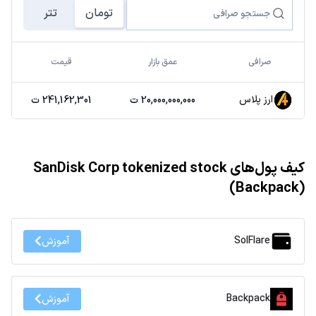
تومان
تتر
صرافی
عمق بازار
قیمت
ارز پلاس
20,000,000,000 ت
241,162,301 ت
کیف پول‌های SanDisk Corp tokenized stock
(Backpack)
SolFlare
آموزش
Backpack
آموزش