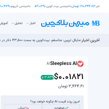
تتر:
190,244.83 تومان
دامیننس بیت کوین:
59.03%
دامیننس اتریوم:
10.47%
اﺧﺒﺎر
تحلیل
آموزش
آخرین اخبار:
انتقال ۶۶ میلیون دلاری بیت کوین توسط مایکرواستراتژی؛ آیا فشار فروش جدیدی در راه است؟
توسعه‌دهندگان بیت‌کوین ۸۵ باگ بحرانی را در یک وضعیت «فوق‌العاده بد» شناسایی کردند
مایکل ترپین: متاسفم، بیت‌کوین به سمت ۴۳,۵۰۰ دلار در حال سقوط است
اوج‌گیری طلا با تقاضای چین؛ چرا قیمت بیت کوین در ۶۴ هزار دلار درجا می‌زند؟
بدترین نمودار برای گاوهای بیت کوین؛ آیا دوران رالی‌های
Sleepless AI
AI
$0.01821
3.83%
3,464.61 تومان
امروز روند قیمت AI چگونه خواهد بود؟
صعودی
نزولی