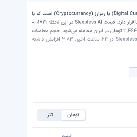
Sleepless AI با نماد اختصاری (AI) یک ارز دیجیتال (Digital Currency) یا رمزارز (Cryptocurrency) است که با
ارزش بازار حدود 10,701,429.18 دلار در رتبه 863 بازار رمز ارزها قرار دارد. قیمت Sleepless AI در این لحظه 0.01821
دلار است که با احتساب قیمت تتر 0.9992 تومان، با قیمت 3,464.61 تومان در ایران معامله می‌شود. حجم معاملات
روزانه Sleepless AI 11,295,354.33 دلار است و قیمت Sleepless AI در 24 ساعت اخیر، 3.83 افزایش داشته
تومان
تتر
قیمت