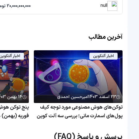
null
20,000,000,000 تومان
آخرین مطالب
اخبار آلتکوین
اخبار آلتکوین
23 اسفند 1403
امیرحسین احمدی
14 بهمن 1403
توکن‌های هوش مصنوعی مورد توجه کیف
پنج توکن هوش 
پول‌های اسمارت مانی؛ بررسی سه آلت کوین
فوریه (بهمن) ه
محبوب سرمایه‌گذاران هوشمند
پرسش و پاسخ (FAQ)