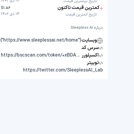
14 دی 1402
تاریخ بیشترین قیمت
کمترین قیمت تاکنون
$1.56
14 دی 1402
تاریخ کمترین قیمت
درباره Sleepless AI
وبسایت
{"https://www.sleeplessai.net/home"}
سرس کد
اکسپلورر
https://bscscan.com/token/0xBDA011D7F8EC00F66C1923B049B94c67d148d8b2
توییتر
https://twitter.com/SleeplessAI_Lab