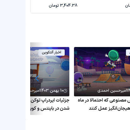
3,404.38 تومان
اخبار آلتکوین
امیرحسین احمدی
10 بهمن 1403
امیرحسین احمدی
مصنوعی که احتمالا در ماه
جزئیات ایردراپ توکن ونی
یجان‌انگیز عمل کنند
شدن در بایننس و کوین بیس و چالش‌
موجود