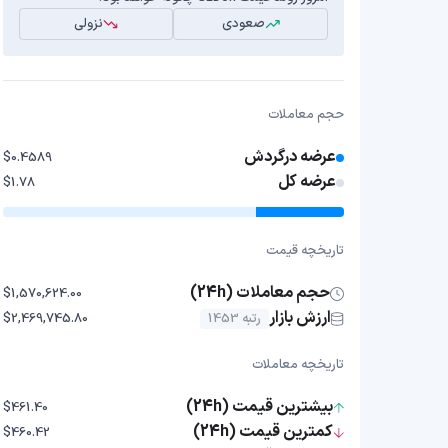
صعودی
نزولی
حجم معاملات
عرضه درگردش
$0.4589
عرضه کل
$1.78
تاریخچه قیمت
حجم معاملات (24h)
$1,570,624.00
ارزش بازار
رتبه 1453
$2,469,745.80
تاریخچه معاملات
بیشترین قیمت (24h)
$461.40
کمترین قیمت (24h)
$460.42