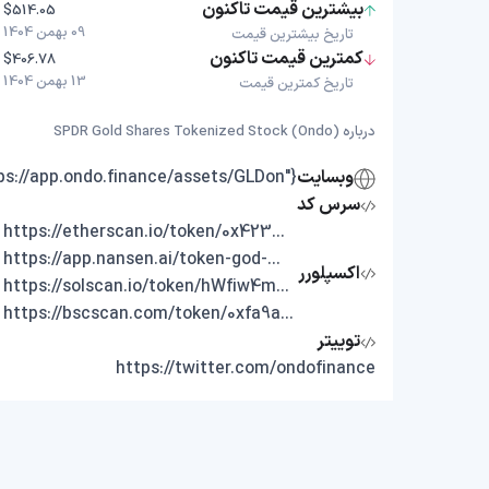
بیشترین قیمت تاکنون
$514.05
09 بهمن 1404
تاریخ بیشترین قیمت
کمترین قیمت تاکنون
$406.78
13 بهمن 1404
تاریخ کمترین قیمت
درباره SPDR Gold Shares Tokenized Stock (Ondo)
وبسایت
{"https://app.ondo.finance/assets/GLDon"}
سرس کد
https://etherscan.io/token/0x423d42e505e64f99b6e277eb7ed324cc5606f139
https://app.nansen.ai/token-god-mode?chain=ethereum&tab=transactions&tokenAddress=0x423d42e505e64f99b6e277eb7ed324cc5606f139
اکسپلورر
https://solscan.io/token/hWfiw4mcxT8rnNFkk6fsCQSxoxgZ9yVhB6tyeVcondo
https://bscscan.com/token/0xfa9a1e901085e269f6d428f79cd5252d8b919344
توییتر
https://twitter.com/ondofinance