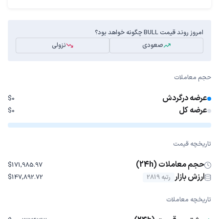
امروز روند قیمت BULL چگونه خواهد بود؟
صعودی
نزولی
حجم معاملات
عرضه درگردش
$0
عرضه کل
$0
تاریخچه قیمت
حجم معاملات (24h)
$171,985.97
ارزش بازار
رتبه 2819
$147,892.72
تاریخچه معاملات