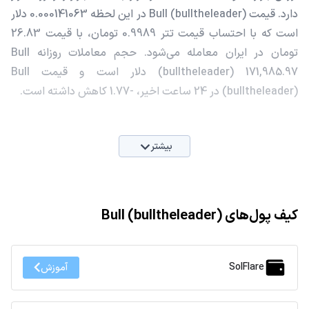
دارد. قیمت Bull (bulltheleader) در این لحظه 0.000141063 دلار
است که با احتساب قیمت تتر 0.9989 تومان، با قیمت 26.83
تومان در ایران معامله می‌شود. حجم معاملات روزانه Bull
(bulltheleader) 171,985.97 دلار است و قیمت Bull
(bulltheleader) در 24 ساعت اخیر، -1.77 کاهش داشته است.
بیشتر
کیف پول‌های Bull (bulltheleader)
SolFlare
آموزش