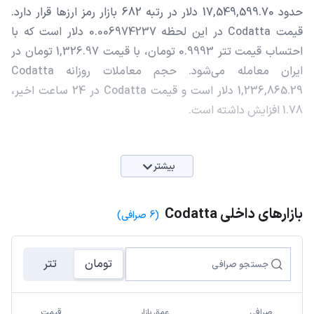
حدود 17,549,599.70 دلار در رتبه 682 بازار رمز ارزها قرار دارد.
قیمت Codatta در این لحظه 0.006974237 دلار است که با
احتساب قیمت تتر 0.9993 تومان، با قیمت 1,326.97 تومان در
ایران معامله می‌شود. حجم معاملات روزانه Codatta
1,236,865.29 دلار است و قیمت Codatta در 24 ساعت اخیر،
1.78 افزایش داشته است.
بیشتر
بازارهای داخلی Codatta
(6 صرافی)
تومان
تتر
صرافی
عمق بازار
قیمت