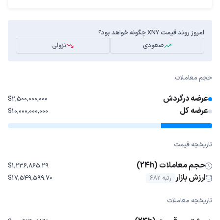
امروز روند قیمت XNY چگونه خواهد بود؟
صعودی
نزولی
حجم معاملات
عرضه درگردش
$2,500,000,000
عرضه کل
$10,000,000,000
تاریخچه قیمت
حجم معاملات (24h)
$1,236,865.29
ارزش بازار
رتبه 682
$17,549,599.70
تاریخچه معاملات