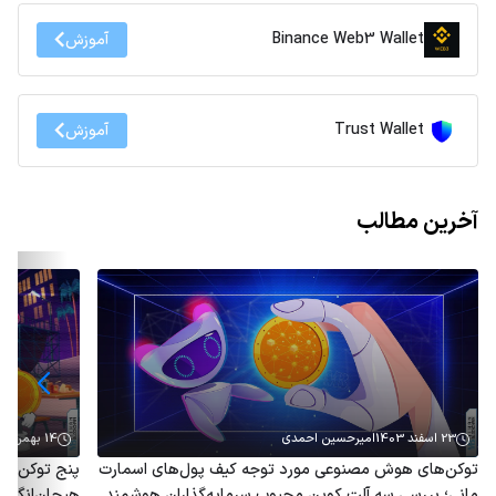
Binance Web3 Wallet
آموزش
Trust Wallet
آموزش
آخرین مطالب
23 اسفند 1403
امیرحسین احمدی
14 بهمن 1403
توکن‌های هوش مصنوعی مورد توجه کیف پول‌های اسمارت
پنج توکن هو
مانی؛ بررسی سه آلت کوین محبوب سرمایه‌گذاران هوشمند
هیجان‌انگیز 