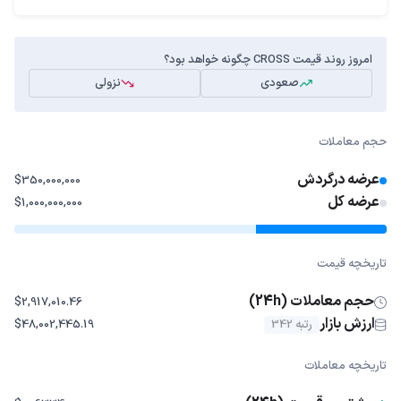
امروز روند قیمت CROSS چگونه خواهد بود؟
صعودی
نزولی
حجم معاملات
عرضه درگردش
$350,000,000
عرضه کل
$1,000,000,000
تاریخچه قیمت
حجم معاملات (24h)
$2,917,010.46
ارزش بازار
رتبه 342
$48,002,445.19
تاریخچه معاملات