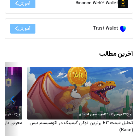
Binance Web3 Wallet
آموزش
Trust Wallet
آموزش
آخرین مطالب
25 بهمن 1403
امیرحسین احمدی
03 فروردین 1403
تحلیل قیمت B3 برترین توکن گیمینگ در اکوسیستم بیس
معرفی بازی Pankito و آموزش کسب درآمد از آن
(Base)