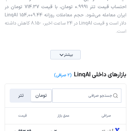
احتساب قیمت تتر 0.9991 تومان، با قیمت 714.37 تومان در
ایران معامله می‌شود. حجم معاملات روزانه LinqAI 154,009.44
دلار است و قیمت LinqAI در 24 ساعت اخیر، -8.15 کاهش داشته
است.
بیشتر
بازارهای داخلی LinqAI
(2 صرافی)
تومان
تتر
صرافی
عمق بازار
قیمت