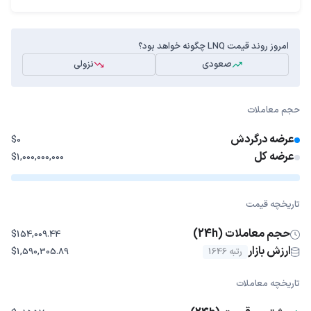
امروز روند قیمت LNQ چگونه خواهد بود؟
صعودی
نزولی
حجم معاملات
عرضه درگردش
$0
عرضه کل
$1,000,000,000
تاریخچه قیمت
حجم معاملات (24h)
$154,009.44
ارزش بازار
رتبه 1646
$1,590,305.89
تاریخچه معاملات