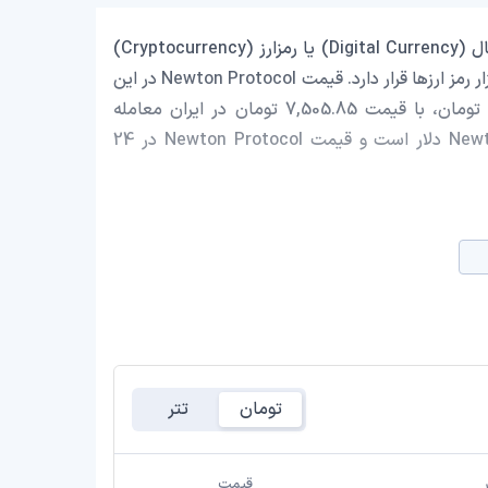
Newton Protocol با نماد اختصاری (NEWT) یک ارز دیجیتال (Digital Currency) یا رمزارز (Cryptocurrency)
است که با ارزش بازار حدود 12,304,131.56 دلار در رتبه 805 بازار رمز ارزها قرار دارد. قیمت Newton Protocol در این
لحظه 0.03944 دلار است که با احتساب قیمت تتر 0.9991 تومان، با قیمت 7,505.85 تومان در ایران معامله
می‌شود. حجم معاملات روزانه Newton Protocol 2,259,491.53 دلار است و قیمت Newton Protocol در 24
تومان
تتر
قیمت