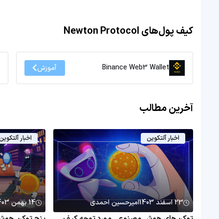
کیف پول‌های Newton Protocol
Binance Web3 Wallet
آموزش
آخرین مطالب
اخبار آلتکوین
اخبار آلتکوین
23 اسفند 1403
امیرحسین احمدی
14 بهمن 1403