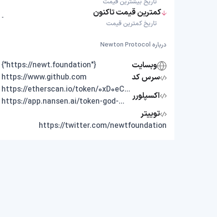
تاریخ بیشترین قیمت
کمترین قیمت تاکنون
-
تاریخ کمترین قیمت
درباره Newton Protocol
وبسایت
{"https://newt.foundation"}
سرس کد
https://www.github.com
https://etherscan.io/token/0xD0eC028a3D21533Fdd200838F39c85B03679285D
اکسپلورر
https://app.nansen.ai/token-god-mode?chain=ethereum&tab=transactions&tokenAddress=0xD0eC028a3D21533Fdd200838F39c85B03679285D
توییتر
https://twitter.com/newtfoundation