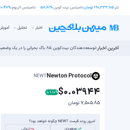
تتر:
190,333.85 تومان
دامیننس بیت کوین:
58.81%
دامیننس اتریوم:
10.47%
اﺧﺒﺎر
تحلیل
آموزش
آخرین اخبار:
انتقال ۶۶ میلیون دلاری بیت کوین توسط مایکرواستراتژی؛ آیا فشار فروش جدیدی در راه است؟
توسعه‌دهندگان بیت‌کوین ۸۵ باگ بحرانی را در یک وضعیت «فوق‌العاده بد» شناسایی کردند
اوج‌گیری طلا با تقاضای چین؛ چرا قیمت بیت کوین در ۶۴ هزار دلار درجا می‌زند؟
یک نقشه راه کوانتومی، بیت‌کوین را بسیار بالاتر خواهد برد
بدترین نمودار برای گاوهای بیت کوین؛ آیا دوران رالی‌های
Newton Protocol
NEWT
$0.03944
1.10%
7,505.85 تومان
امروز روند قیمت NEWT چگونه خواهد بود؟
صعودی
نزولی