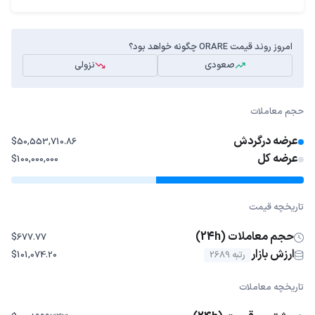
امروز روند قیمت ORARE چگونه خواهد بود؟
صعودی
نزولی
حجم معاملات
عرضه درگردش
$50,553,710.86
عرضه کل
$100,000,000
تاریخچه قیمت
حجم معاملات (24h)
$677.77
ارزش بازار
رتبه 2689
$101,074.20
تاریخچه معاملات