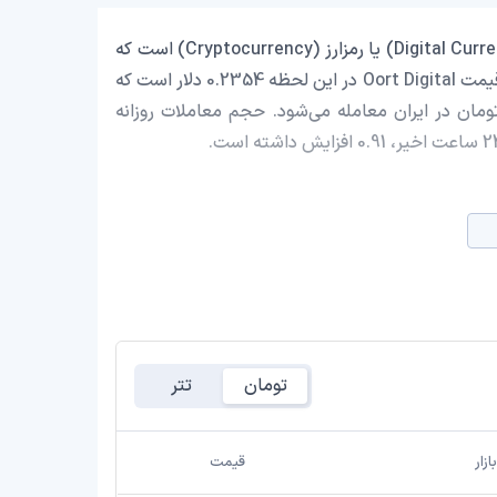
Oort Digital با نماد اختصاری (OORT) یک ارز دیجیتال (Digital Currency) یا رمزارز (Cryptocurrency) است که
با ارزش بازار حدود 0 دلار در رتبه 2721 بازار رمز ارزها قرار دارد. قیمت Oort Digital در این لحظه 0.2354 دلار است که
احتساب قیمت تتر 0.9988 تومان، با قیمت 44,786.90 تومان در ایران معامله می‌شود. حجم معاملات روزانه
تومان
تتر
زار
قیمت