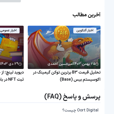
آخرین مطالب
اخبار آلتکوین
اخبار عمومی
25 بهمن 1403
امیرحسین احمدی
29 دی 1403
تحلیل قیمت B3 برترین توکن گیمینگ در
دیوید لینچ؛ از 
اکوسیستم بیس (Base)
ثبت NFT در بلاکچین اتریوم
پرسش و پاسخ (FAQ)
Oort Digital چیست؟