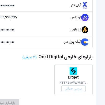
آبان تتر
20,000,000,000 تو
توایکس
39,999,999,997 
ارز پلاس
20,000,000,000 تو
کیف پول من
20,000,000,000 تو
بازارهای خارجی Oort Digital
(2 صرافی)
Bitget
HTTPS://WWW.BITGET.COM
بررسی صرافی
بارگذاری بیش