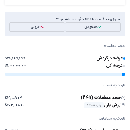
امروز روند قیمت SKYA چگونه خواهد بود؟
صعودی
نزولی
حجم معاملات
عرضه درگردش
$24,147,159
عرضه کل
$1,000,000,000
تاریخچه قیمت
حجم معاملات (24h)
$19,009.27
ارزش بازار
رتبه 2605
$203,128.11
تاریخچه معاملات