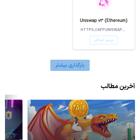
Uniswap v3 (Ethereum)
HTTPS://APP.UNISWAP.ORG/#/SWAP
بررسی صرافی
بارگذاری بیشتر
آخرین مطالب