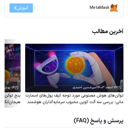
MetaMask
آموزش
آخرین مطالب
23 اسفند 1403
امیرحسین احمدی
14 بهمن 1403
توکن‌های هوش مصنوعی مورد توجه کیف پول‌های اسمارت
پنج توکن هو
مانی؛ بررسی سه آلت کوین محبوب سرمایه‌گذاران هوشمند
هیجان‌انگیز 
پرسش و پاسخ (FAQ)