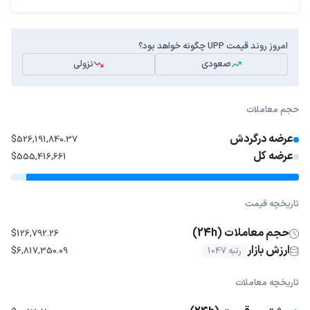
امروز روند قیمت UPP چگونه خواهد بود؟
صعودی
نزولی
حجم معاملات
عرضه درگردش
$526,191,840.37
عرضه کل
$555,416,661
تاریخچه قیمت
حجم معاملات (24h)
$126,792.26
ارزش بازار
رتبه 1047
$6,817,350.09
تاریخچه معاملات